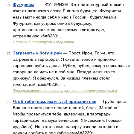
Футуризм
— ФУТУРИЗМ. Этот литературный термин
74
взят от латинского слова Futurum будущее. Футуристы
называют иногда себя у нас в России «будетлянами».
Футуризм, как устремление к будущему,
противопоставляется пассеизму в литературе,
устремлению к&#8230; …
Словарь литературных терминов
Загреметь к богу в рай
— Прост. Ирон. То же, что
75
Загреметь в тартарары. Я схватил топор и принялся
торопливо рубить дрова. Рубил, рубил, секира сорвалась с
топорища да чуть не в лоб мне. Позади меня кто то
хихикнул. Я обернулся. За низким плетнём стоял
голенастый, как&#8230; …
Фразеологический словарь русского литературного языка
Чтоб тебе (вам, им и т. п.) провалиться
— Грубо прост.
76
Бранное пожелание неприятностей, беды. [Матрёна:]
Чтобы провалиться тебе, дьяволица, в тартарары
тартаринские, на муки веченские! (Писемский. Горькая
судьбина). Но в это время наверху завели патефон и
начали долбить в пол каблуками&#8230; …