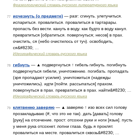
Фразеологический словарь русского литературного языка
исчезнуть (о предмете)
— разг: сгинуть. улетучиться.
77
испариться. провалиться. провалиться в тартарары.
пропасть без вести. кануть в воду. как будто в воду канул.
превратиться [обратиться. повергнуться; несов] в прах.
очистить, ся (небо очистилось от туч). освободить,
ся&#8230; …
Идеографический словарь русского языка
гибнуть
— ▲ подвергнуться ↑ гибель гибнуть. погибнуть
78
подвергнуться гибели, уничтожению. погибать. пропадать
(зря пропадают усилия). уничтожиться (надежды
уничтожились). идти [пойти. рассыпаться] прахом.
повергнуться в прах. превратиться в прах. найти&#8230; …
Идеографический словарь русского языка
клятвенно заверяю
— ▲ заверяю ↑ изо всех сил голову
79
прозакладываю (#, что это не так). дать [давать] голову
[руку] на отсечение. прост: отсохни руки и ноги [язык]. пусть
у меня рука отсохнет. лопни глаза. будь я проклят.
провалиться на месте. провалиться сквозь&#8230; …