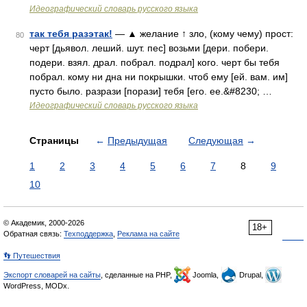
Идеографический словарь русского языка
так тебя разэтак!
— ▲ желание ↑ зло, (кому чему) прост:
80
черт [дьявол. леший. шут. пес] возьми [дери. побери.
подери. взял. драл. побрал. подрал] кого. черт бы тебя
побрал. кому ни дна ни покрышки. чтоб ему [ей. вам. им]
пусто было. разрази [порази] тебя [его. ее.&#8230; …
Идеографический словарь русского языка
Страницы
←
Предыдущая
Следующая
→
1
2
3
4
5
6
7
8
9
10
© Академик, 2000-2026
18+
Обратная связь:
Техподдержка
,
Реклама на сайте
👣 Путешествия
Экспорт словарей на сайты
, сделанные на PHP,
Joomla,
Drupal,
WordPress, MODx.