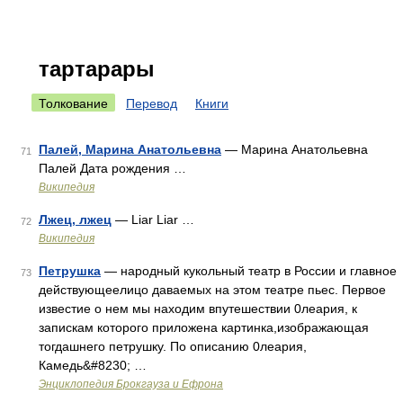
тартарары
Толкование
Перевод
Книги
Палей, Марина Анатольевна
— Марина Анатольевна
71
Палей Дата рождения …
Википедия
Лжец, лжец
— Liar Liar …
72
Википедия
Петрушка
— народный кукольный театр в России и главное
73
действующеелицо даваемых на этом театре пьес. Первое
известие о нем мы находим впутешествии 0леария, к
запискам которого приложена картинка,изображающая
тогдашнего петрушку. По описанию 0леария,
Камедь&#8230; …
Энциклопедия Брокгауза и Ефрона